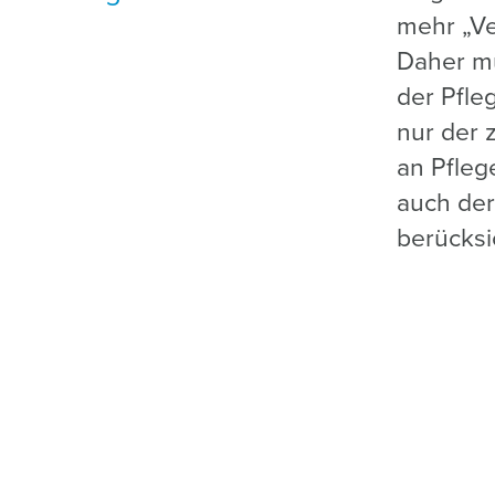
mehr „Ve
Daher mu
der Pfleg
nur der 
an Pfleg
auch der
berücksi