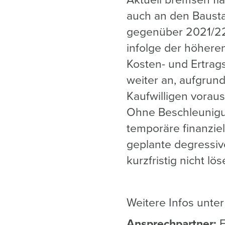
Aktuell bremsen f
auch an den Bausta
gegenüber 2021/22
infolge der höhere
Kosten- und Ertrag
weiter an, aufgrun
Kaufwilligen voraus
Ohne Beschleunigu
temporäre finanzie
geplante degressiv
kurzfristig nicht lös
Weitere Infos unte
Ansprechpartner:
F