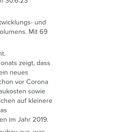
m 30.6.23
twicklungs- und
volumens. Mit 69
.
t.
onats zeigt, dass
kein neues
Schon vor Corona
Baukosten sowie
chen auf kleinere
das
en im Jahr 2019.