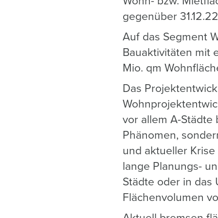
Wohn- bzw. Mietfl
gegenüber 31.12.22
Auf das Segment Wo
Bauaktivitäten mit
Mio. qm Wohnfläch
Das Projektentwick
Wohnprojektentwick
vor allem A-Städte 
Phänomen, sondern 
und aktueller Kris
lange Planungs- u
Städte oder in das 
Flächenvolumen vo