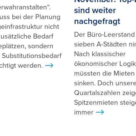
rwahranstalten“.
sind weiter
ss bei der Planung
nachgefragt
einfrastruktur nicht
Der Büro-Leerstand
zusätzliche Bedarf
sieben A-Städten ni
eplätzen, sondern
Nach klassischer
 Substitutionsbedarf
ökonomischer Logik
chtigt werden.
>
müssten die Mieten
sinken. Doch unser
Quartalszahlen zeig
Spitzenmieten stei
immer
>