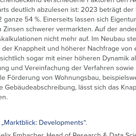
lächendeckend verschiedene Faktoren den N
rts deutlich abzulesen ist: 2023 beträgt de
 ganze 54 %. Einerseits lassen sich Eige
n Zinsen schwerer vermarkten. Auf der ande
skalkulationen nicht mehr auf. Im Neubau st
d der Knappheit und höherer Nachfrage von
sichtlich sogar mit einer höheren Dynamik al
ng und Vereinfachung der Verfahren sowie
lle Förderung von Wohnungsbau, beispielswe
e Gebäudeabschreibung, lässt sich das Kna
en.
r
„Marktblick: Developments“
.
elix Embacher, Head of Research & Data Sci