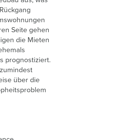
eubau aus, was
r Rückgang
ntumswohnungen
ren Seite gehen
eigen die Mieten
 ehemals
s prognostiziert.
 zumindest
ise über die
ppheitsproblem
ence,