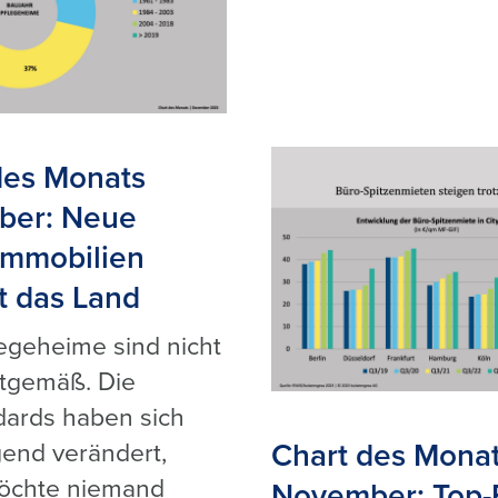
des Monats
ber: Neue
immobilien
t das Land
legeheime sind nicht
tgemäß. Die
ards haben sich
Chart des Mona
end verändert,
möchte niemand
November: Top-