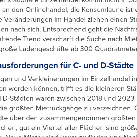
r stationäre Einzelhandel kommt nicht in S
 an den Onlinehandel, die Konsumlaune ist 
e Veränderungen im Handel ziehen einen St
en nach sich. Entsprechend geht die Nachf
altende Trend verschärft die Suche nach Miet
große Ladengeschäfte ab 300 Quadratmeter
usforderungen für C- und D-Städte
gen und Verkleinerungen im Einzelhandel in
n werden können, trifft es die kleineren Stä
nd D-Städten waren zwischen 2018 und 2023 
die größten Mietrückgänge zu verzeichnen. G
ädte über den zusammengenommen größten A
chen, gut ein Viertel aller Flächen sind größ