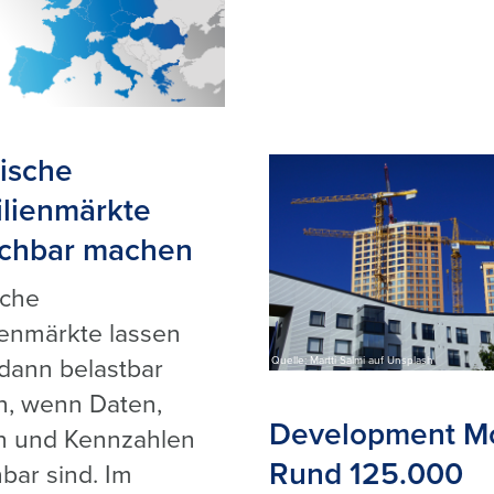
ische
lienmärkte
ichbar machen
sche
enmärkte lassen
Quelle: Martti Salmi auf Unsplash
 dann belastbar
n, wenn Daten,
Development Mo
n und Kennzahlen
Rund 125.000
hbar sind. Im