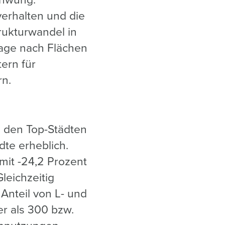
chwung:
verhalten und die
rukturwandel in
rage nach Flächen
ern für
n.
 den Top-Städten
dte erheblich.
mit -24,2 Prozent
leichzeitig
nteil von L- und
er als 300 bzw.