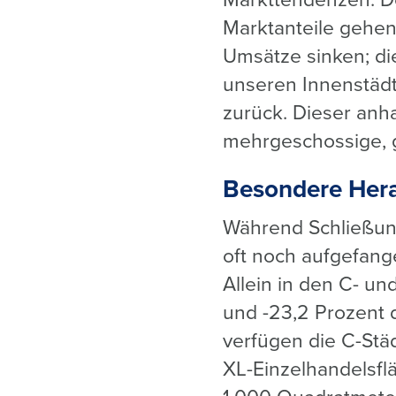
Markttendenzen. De
Marktanteile gehen
Umsätze sinken; di
unseren Innenstädt
zurück. Dieser anh
mehrgeschossige, 
Besondere Hera
Während Schließun
oft noch aufgefange
Allein in den C- u
und -23,2 Prozent 
verfügen die C-St
XL-Einzelhandelsflä