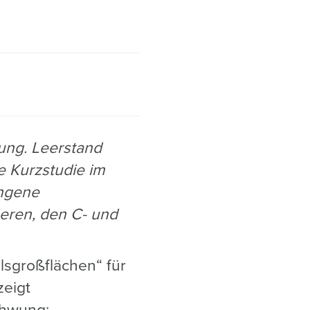
ung. Leerstand
e Kurzstudie im
ungene
neren, den C- und
lsgroßflächen“ für
zeigt