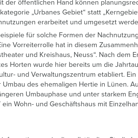
 der öffentlichen Hand können planungsrech
skategorie „Urbanes Gebiet“ statt „Kerngebiet
chnutzungen erarbeitet und umgesetzt werde
eispiele für solche Formen der Nachnutzun
. Eine Vorreiterrolle hat in diesem Zusammen
stheater und Kreishaus, Neuss“. Nach dem 
es Horten wurde hier bereits um die Jahrt
ultur- und Verwaltungszentrum etabliert. Ein
der Umbau des ehemaligen Hertie in Lünen.
längeren Umbauphase und unter starkem En
 ein Wohn- und Geschäftshaus mit Einzelha