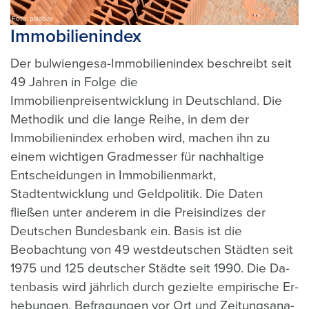
Foto: pixabay
Immobilienindex
Der bul­wi­en­ge­sa-Im­mo­bi­li­en­in­dex beschreibt seit
49 Jahren in Folge die
Immobilienpreisentwicklung in Deutschland. Die
Methodik und die lange Reihe, in dem der
Immobilienindex erhoben wird, machen ihn zu
einem wichtigen Gradmesser für nachhaltige
Entscheidungen in Immobilienmarkt,
Stadtentwicklung und Geldpolitik. Die Daten
fließen unter anderem in die Preisindizes der
Deutschen Bundesbank ein. Ba­sis ist die
Beobachtung von 49 west­deut­schen Städ­ten seit
1975 und 125 deut­scher Städ­te seit 1990. Die­ Da­
ten­ba­sis wird jähr­lich durch ge­ziel­te em­pi­ri­sche Er­
he­bun­gen, Be­fra­gun­gen vor Ort und Zei­tungs­ana­