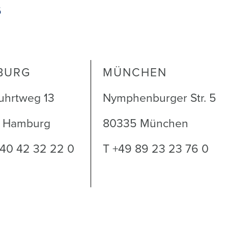
6
BURG
MÜNCHEN
uhrtweg 13
Nymphenburger Str. 5
1 Hamburg
80335 München
 40 42 32 22 0
T +49 89 23 23 76 0