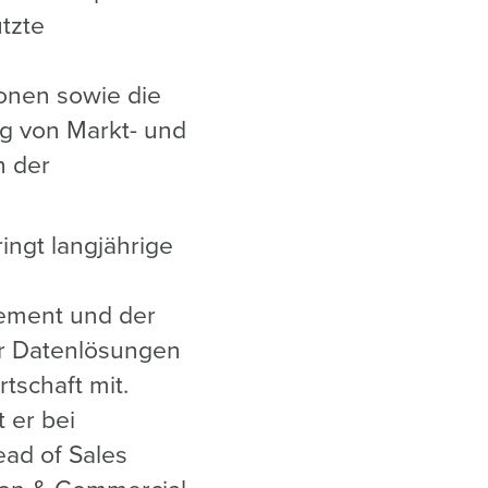
tzte
onen sowie die
g von Markt- und
n der
ngt langjährige
ement und der
er Datenlösungen
rtschaft mit.
t er bei
ad of Sales