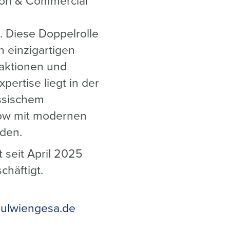
ion & Commercial
. Diese Doppelrolle
n einzigartigen
saktionen und
pertise liegt in der
ssischem
ow mit modernen
den.
 seit April 2025
chäftigt.
ulwiengesa.de