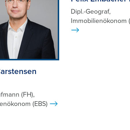
Dipl.-Geograf,
Immobilienökonom (
>
arstensen
ufmann (FH),
ienökonom (EBS)
>