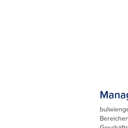
Manag
bulwienge
Bereichen
Geschäfts