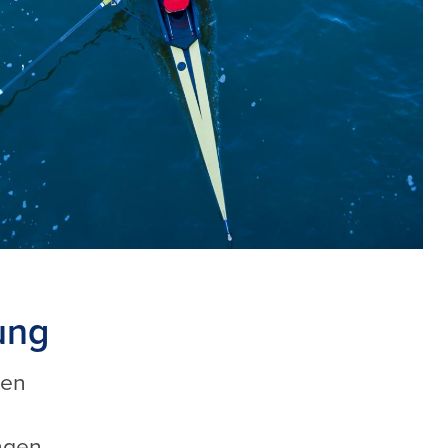
ung
den
ngen.