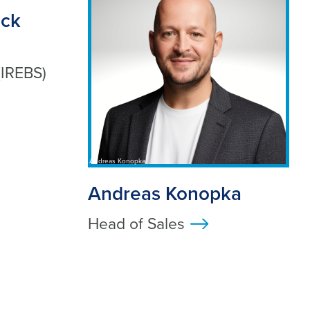
ack
IREBS)
Andreas Konopka
Andreas Konopka
Head of Sales
>