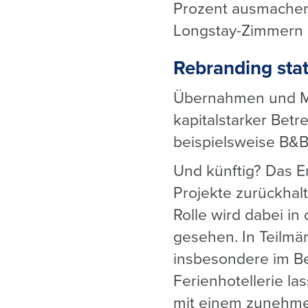
Prozent ausmachen.
Longstay-Zimmern a
Rebranding sta
Übernahmen und Ma
kapitalstarker Betr
beispielsweise B&B
Und künftig? Das E
Projekte zurückhal
Rolle wird dabei i
gesehen. In Teilmär
insbesondere im Be
Ferienhotellerie la
mit einem zunehm