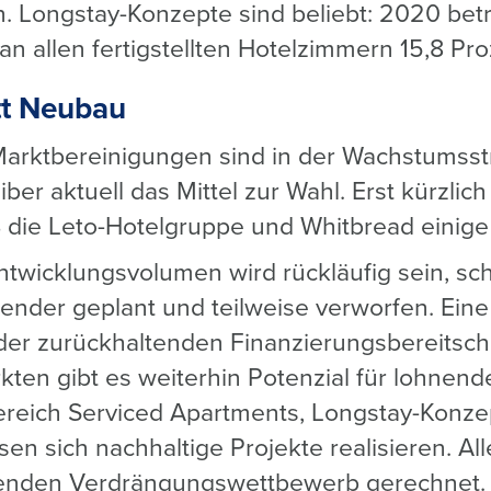
 Longstay-Konzepte sind beliebt: 2020 beträ
n allen fertigstellten Hotelzimmern 15,8 Pro
tt Neubau
rktbereinigungen sind in der Wachstumsst
eiber aktuell das Mittel zur Wahl. Erst kürzl
 die Leto-Hotelgruppe und Whitbread einige
ntwicklungsvolumen wird rückläufig sein, sc
tender geplant und teilweise verworfen. Ein
n der zurückhaltenden Finanzierungsbereitsc
kten gibt es weiterhin Potenzial für lohnend
reich Serviced Apartments, Longstay-Konze
ssen sich nachhaltige Projekte realisieren. Al
enden Verdrängungswettbewerb gerechnet.