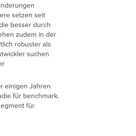
sänderungen
ere setzen seit
die besser durch
sehen zudem in der
lich robuster als
ntwickler suchen
er
or einigen Jahren
tudie für benchmark.
lsegment für