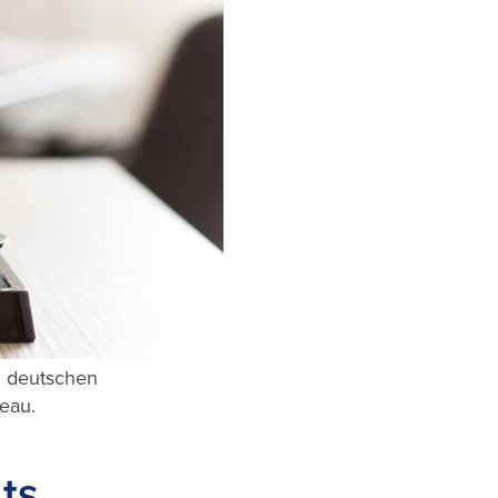
m deutschen
eau.
ts