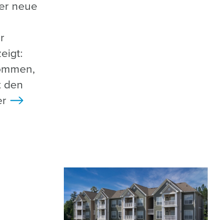
er neue
r
eigt:
kommen,
t den
er
>