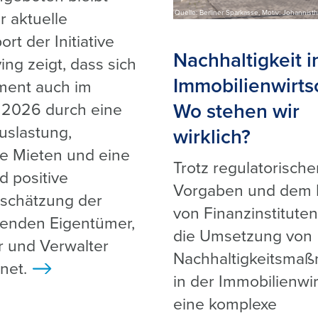
Quelle: Berliner Sparkasse, Motiv: Johannisth
r aktuelle
rt der Initiative
Nachhaltigkeit i
ing zeigt, dass sich
Immobilienwirts
ment auch im
Wo stehen wir
 2026 durch eine
Auslastung,
wirklich?
e Mieten und eine
Trotz regulatorische
d positive
Vorgaben und dem 
schätzung der
von Finanzinstituten
enden Eigentümer,
die Umsetzung von
r und Verwalter
Nachhaltigkeitsma
net.
>
in der Immobilienwir
eine komplexe