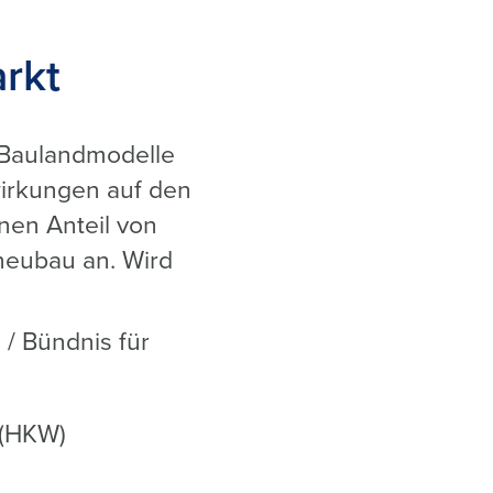
rkt
 Baulandmodelle
irkungen auf den
nen Anteil von
eubau an. Wird
 / Bündnis für
 (HKW)