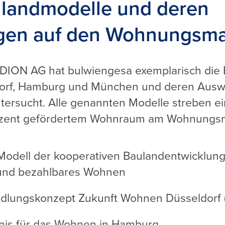
ulandmodelle und deren
gen auf den Wohnungsma
NDION AG hat bulwiengesa exemplarisch die
ldorf, Hamburg und München und deren Ausw
rsucht. Alle genannten Modelle streben ei
ozent gefördertem Wohnraum am Wohnungsn
r Modell der kooperativen Baulandentwicklung
nd bezahlbares Wohnen
ndlungskonzept Zukunft Wohnen Düsseldorf
is für das Wohnen in Hamburg