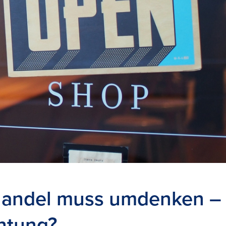
handel muss umdenken – 
htung?