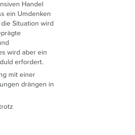
pansiven Handel
muss ein Umdenken
 die Situation wird
eprägte
und
s wird aber ein
duld erfordert.
g mit einer
erungen drängen in
trotz