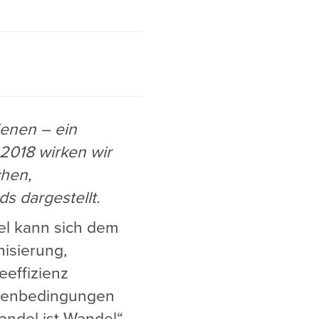
ienen – ein
 2018 wirken wir
chen,
s dargestellt.
el kann sich dem
isierung,
eeffizienz
hmenbedingungen