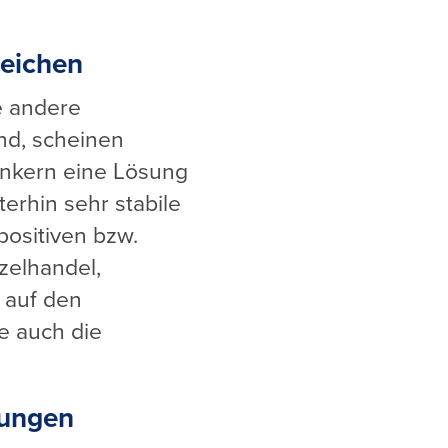
zeichen
e andere
ind, scheinen
ankern eine Lösung
erhin sehr stabile
ositiven bzw.
zelhandel,
 auf den
ie auch die
rungen