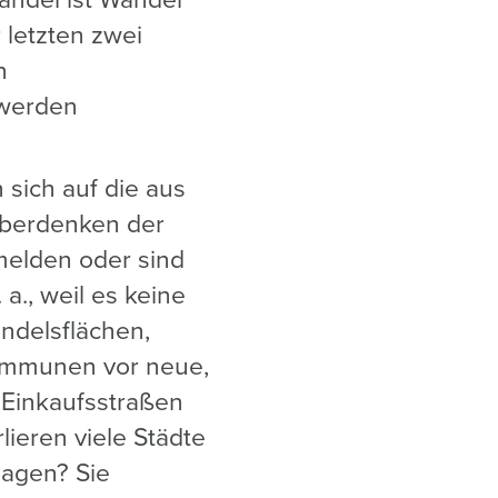
andel ist Wandel“
 letzten zwei
n
 werden
n sich auf die aus
 Überdenken der
melden oder sind
a., weil es keine
ndelsflächen,
Kommunen vor neue,
 Einkaufsstraßen
ieren viele Städte
lagen? Sie