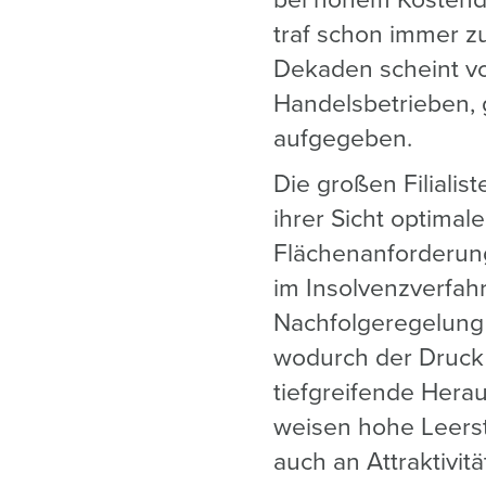
bei hohem Kostendr
traf schon immer zu
Dekaden scheint vo
Handelsbetrieben, 
aufgegeben.
Die großen Filialist
ihrer Sicht optimal
Flächenanforderung
im Insolvenzverfahr
Nachfolgeregelung 
wodurch der Druck 
tiefgreifende Hera
weisen hohe Leerst
auch an Attraktivi