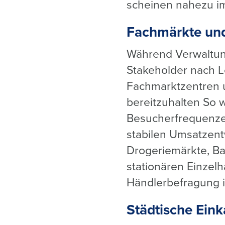
scheinen nahezu 
Fachmärkte und
Während Verwaltung
Stakeholder nach Lö
Fachmarktzentren 
bereitzuhalten So 
Besucherfrequenzen
stabilen Umsatzent
Drogeriemärkte, B
stationären Einzelh
Händlerbefragung i
Städtische Ein